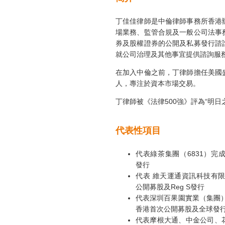
丁佳佳律師是中倫律師事務所香港
場業務、監管合規及一般公司法事
券及股權證券的公開及私募發行諮
就公司治理及其他事宜提供諮詢服
在加入中倫之前，丁律師擔任美國
人，專注於資本市場交易。
丁律師被《法律500強》評為“明日
代表性項目
代表綠茶集團（6831）完成
發行
代表 維天運通資訊科技有限
公開募股及Reg S發行
代表深圳百果園實業（集團）
香港首次公開募股及全球發
代表摩根大通、中金公司、