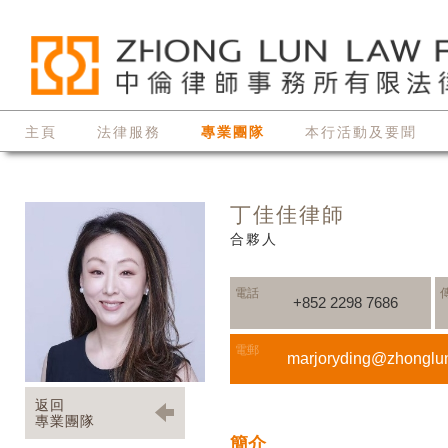
主頁
法律服務
專業團隊
本行活動及要聞
丁佳佳律師
合夥人
電話
+852 2298 7686
電郵
marjoryding@zhonglu
返回
專業團隊
簡介