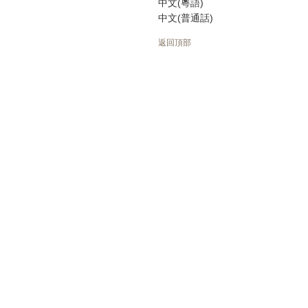
中文(粵語)
中文(普通話)
返回頂部